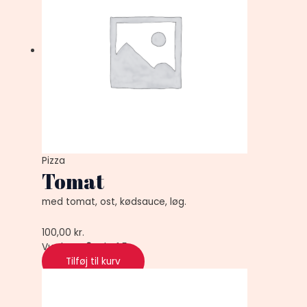
Pizza
Tomat
med tomat, ost, kødsauce, løg.
100,00
kr.
Vurderet
0
ud af 5
Tilføj til kurv