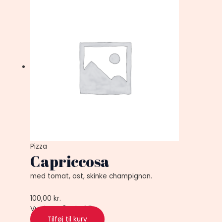
Pizza
Capriccosa
med tomat, ost, skinke champignon.
100,00
kr.
Vurderet
0
ud af 5
Tilføj til kurv