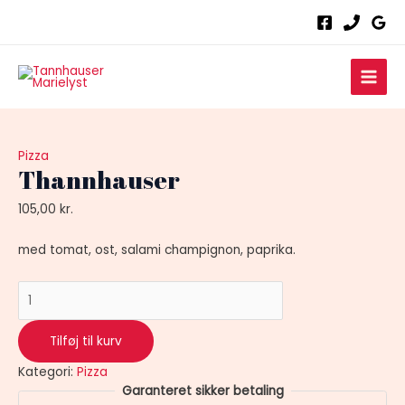
Gå
Thannhauser
til
antal
indholdet
Main
Men
Pizza
Thannhauser
105,00
kr.
med tomat, ost, salami champignon, paprika.
Tilføj til kurv
Kategori:
Pizza
Garanteret sikker betaling