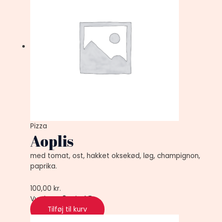
Pizza
Aoplis
med tomat, ost, hakket oksekød, løg, champignon,
paprika.
100,00
kr.
Vurderet
0
ud af 5
Tilføj til kurv