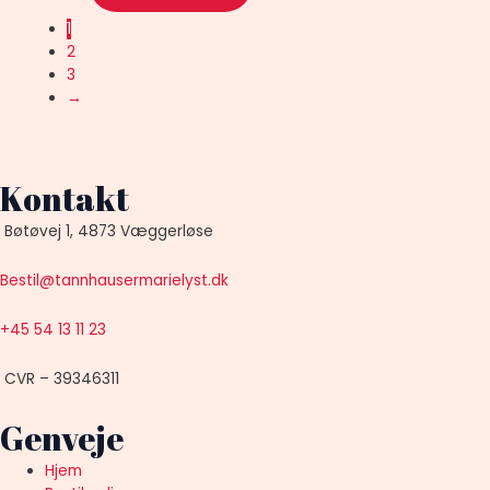
1
2
3
→
Kontakt
Bøtøvej 1, 4873 Væggerløse
Bestil@tannhausermarielyst.dk
+45 54 13 11 23
CVR – 39346311
Genveje
Hjem