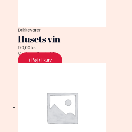
Drikkevarer
Husets vin
170,00
kr.
Vurderet
0
ud af 5
Tilføj til kurv