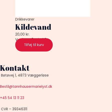
Drikkevarer
Kildevand
20,00
kr.
Vurderet
0
ud af 5
Tilføj til kurv
Kontakt
Bøtøvej 1, 4873 Væggerløse
Bestil@tannhausermarielyst.dk
+45 54 13 11 23
CVR – 39346311