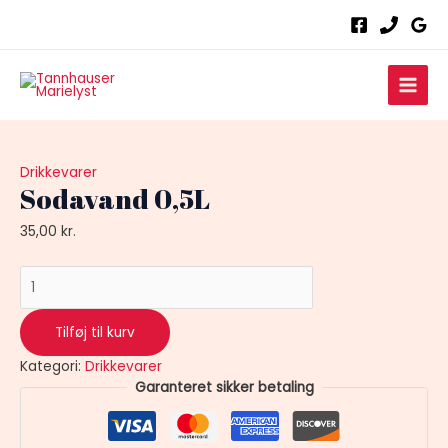
Gå
Sodavand
til
0,5L
indholdet
antal
Main
Men
Drikkevarer
Sodavand 0,5L
35,00
kr.
Tilføj til kurv
Kategori:
Drikkevarer
Garanteret sikker betaling