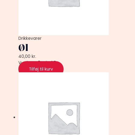
Drikkevarer
Øl
40,00
kr.
Vurderet
0
ud af 5
Tilføj til kurv