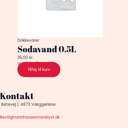
Drikkevarer
Sodavand 0,5L
35,00
kr.
Vurderet
0
ud af 5
Tilføj til kurv
Kontakt
Bøtøvej 1, 4873 Væggerløse
Bestil@tannhausermarielyst.dk