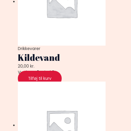
Drikkevarer
Kildevand
20,00
kr.
Vurderet
0
ud af 5
Tilføj til kurv