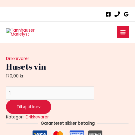
Husets
vin
antal
Main
Men
Drikkevarer
Husets vin
170,00
kr.
Tilføj til kurv
Kategori:
Drikkevarer
Garanteret sikker betaling