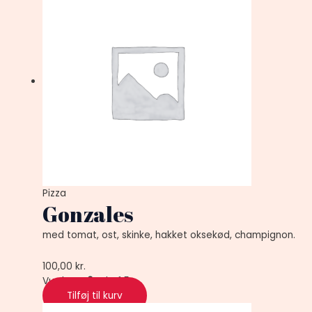
Pizza
Gonzales
med tomat, ost, skinke, hakket oksekød, champignon.
100,00
kr.
Vurderet
0
ud af 5
Tilføj til kurv