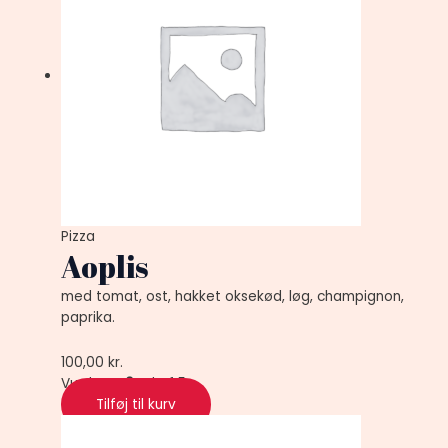
Pizza
Aoplis
med tomat, ost, hakket oksekød, løg, champignon,
paprika.
100,00
kr.
Vurderet
0
ud af 5
Tilføj til kurv