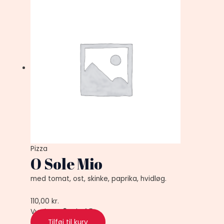
Pizza
O Sole Mio
med tomat, ost, skinke, paprika, hvidløg.
110,00
kr.
Vurderet
0
ud af 5
Tilføj til kurv