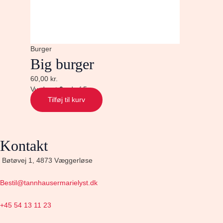
Burger
Big burger
60,00
kr.
Vurderet
0
ud af 5
Tilføj til kurv
Kontakt
Bøtøvej 1, 4873 Væggerløse
Bestil@tannhausermarielyst.dk
+45 54 13 11 23