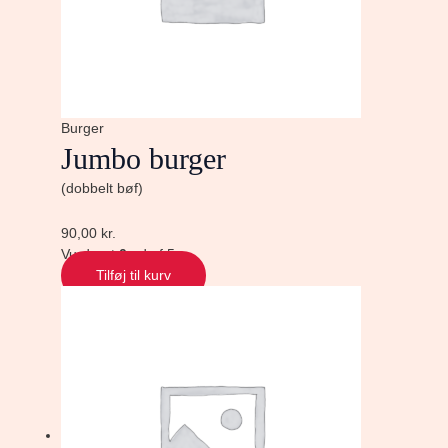
Burger
Jumbo burger
(dobbelt bøf)
90,00
kr.
Vurderet
0
ud af 5
Tilføj til kurv