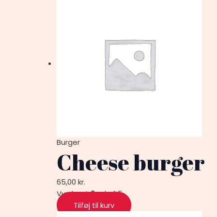
Burger
Cheese burger
65,00
kr.
Vurderet
0
ud af 5
Tilføj til kurv