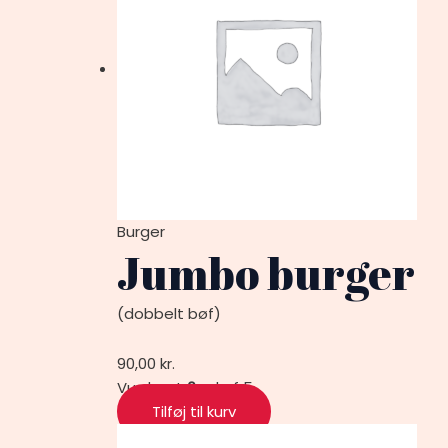
Burger
Jumbo burger
(dobbelt bøf)
90,00
kr.
Vurderet
0
ud af 5
Tilføj til kurv