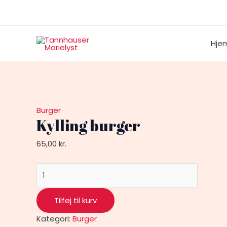
Gå
Kylling
til
burger
indholdet
antal
Hje
Burger
Kylling burger
65,00
kr.
Tilføj til kurv
Kategori:
Burger