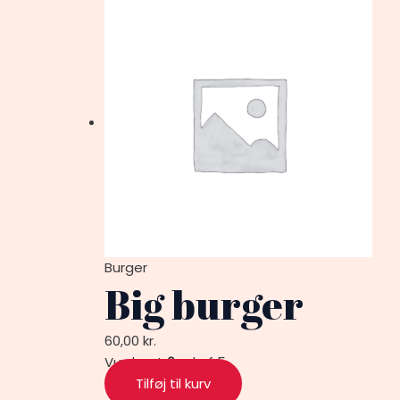
Burger
Big burger
60,00
kr.
Vurderet
0
ud af 5
Tilføj til kurv