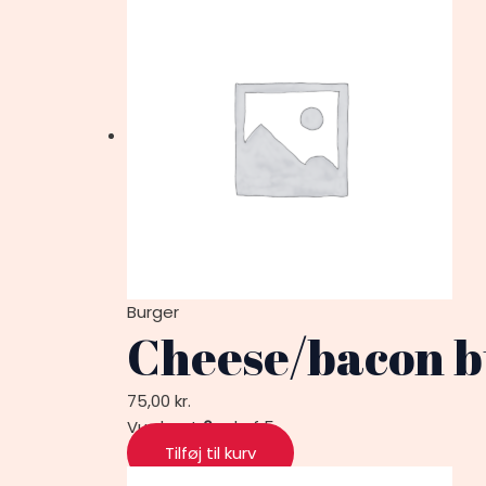
Burger
Cheese/bacon b
75,00
kr.
Vurderet
0
ud af 5
Tilføj til kurv