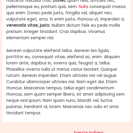
nascetur ridiculus mus.
Donec
quam felis, ultricies nec,
pellentesque eu, pretium quis, sem.
Nulla
consequat massa
quis enim. Donec pede justo, fringilla vel, aliquet nec,
vulputate eget, arcu. In enim justo, rhoncus ut, imperdiet a,
venenatis vitae, justo
. Nullam dictum felis eu pede mollis
pretium. Integer tincidunt. Cras dapibus. Vivamus
elementum semper nisi.
Aenean vulputate eleifend tellus. Aenean leo ligula,
porttitor eu, consequat vitae, eleifend ac, enim. Aliquam
lorem ante, dapibus in, viverra quis, feugiat a, tellus.
Phasellus viverra nulla ut metus varius laoreet. Quisque
rutrum. Aenean imperdiet. Etiam ultricies nisi vel augue.
Curabitur ullamcorper ultricies nisi. Nam eget dui. Etiam
rhoncus. Maecenas tempus, tellus eget condimentum
rhoncus, sem quam semper libero, sit amet adipiscing sem
neque sed ipsum. Nam quam nunc, blandit vel, luctus
pulvinar, hendrerit id, lorem. Maecenas nec odio et ante
tincidunt tempus.
Næste Indlæg
→