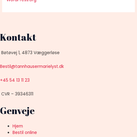
Kontakt
Bøtøvej 1, 4873 Væggerløse
Bestil@tannhausermarielyst.dk
+45 54 13 11 23
CVR – 39346311
Genveje
Hjem
Bestil online