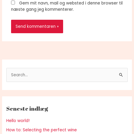
Gem mit navn, mail og websted i denne browser til
næste gang jeg kommenterer.
S
ø
g
e
Seneste indlæg
f
t
Hello world!
e
How to: Selecting the perfect wine
r