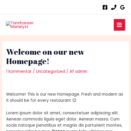
Gå
Post
til
navigation
indholdet
Main
Men
Welcome on our new
Homepage!
1 kommentar
/
Uncategorized
/ Af
admin
Welcome! This is our new Homepage. Fresh and modern as
it should be for every restaurant 😉
Lorem ipsum dolor sit amet, consectetuer adipiscing elit.
Aenean commodo ligula eget dolor. Aenean massa. Cum
sociis natoque penatibus et magnis dis parturient montes,