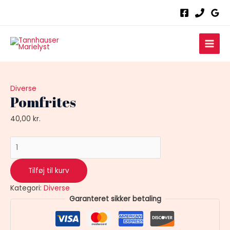
Gå
Pomfrites
til
antal
indholdet
Main
Men
Diverse
Pomfrites
40,00
kr.
Tilføj til kurv
Kategori:
Diverse
Garanteret sikker betaling