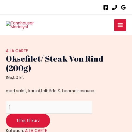
Gå
Oksefilet/
til
Steak
indholdet
Von
Main
Rind
(200g)
Men
antal
A LA CARTE
Oksefilet/ Steak Von Rind
(200g)
195,00
kr.
med salat, kartoffelbåde & bearnaisesauce.
Tilføj til kurv
Kategori:
A LA CARTE