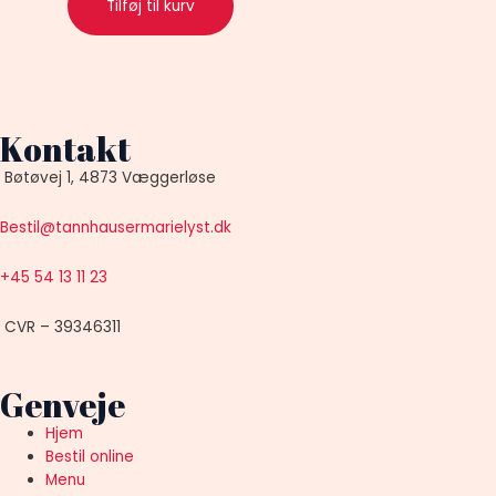
Tilføj til kurv
Kontakt
Bøtøvej 1, 4873 Væggerløse
Bestil@tannhausermarielyst.dk
+45 54 13 11 23
CVR – 39346311
Genveje
Hjem
Bestil online
Menu