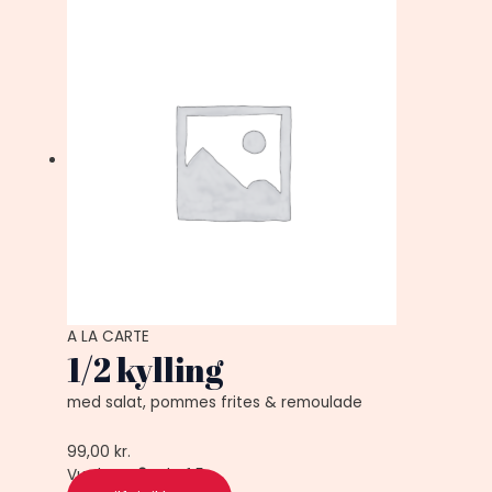
A LA CARTE
1/2 kylling
med salat, pommes frites & remoulade
99,00
kr.
Vurderet
0
ud af 5