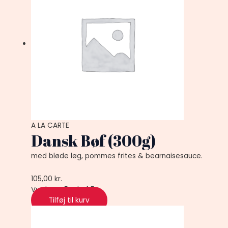
A LA CARTE
Dansk Bøf (300g)
med bløde løg, pommes frites & bearnaisesauce.
105,00
kr.
Vurderet
0
ud af 5
Tilføj til kurv