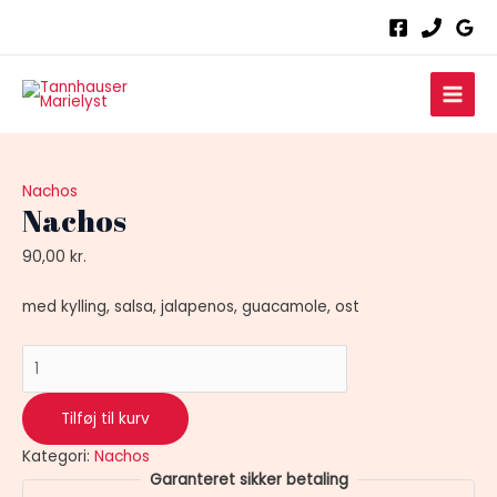
Gå
Nachos
til
antal
indholdet
Main
Men
Nachos
Nachos
90,00
kr.
med kylling, salsa, jalapenos, guacamole, ost
Tilføj til kurv
Kategori:
Nachos
Garanteret sikker betaling