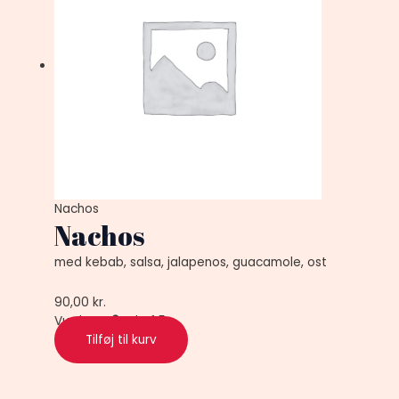
Nachos
Nachos
med kebab, salsa, jalapenos, guacamole, ost
90,00
kr.
Vurderet
0
ud af 5
Tilføj til kurv