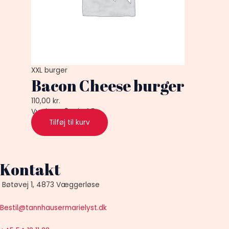
XXL burger
Bacon Cheese burger
110,00
kr.
Vurderet
0
ud af 5
Tilføj til kurv
Kontakt
Bøtøvej 1, 4873 Væggerløse
Bestil@tannhausermarielyst.dk