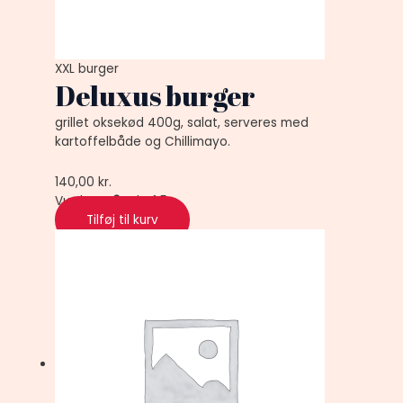
XXL burger
Deluxus burger
grillet oksekød 400g, salat, serveres med
kartoffelbåde og Chillimayo.
140,00
kr.
Vurderet
0
ud af 5
Tilføj til kurv