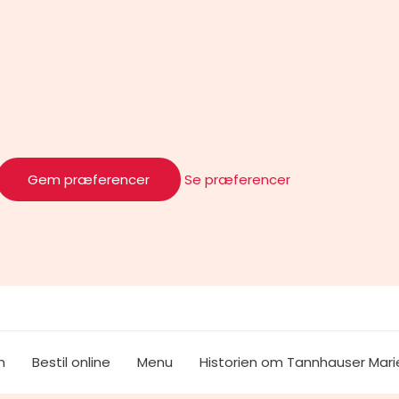
Gem præferencer
Se præferencer
m
Bestil online
Menu
Historien om Tannhauser Mari